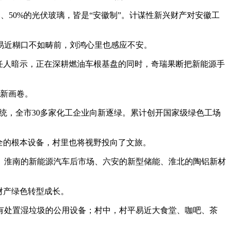
、50%的光伏玻璃，皆是“安徽制”。计谋性新兴财产对安徽工
易近糊口不如畴前，刘鸿心里也感应不安。
任人暗示，正在深耕燃油车根基盘的同时，奇瑞果断把新能源手
新画卷。
统，全市30多家化工企业向新逐绿。累计创开国家级绿色工场
全的根本设备，村里也将视野投向了文旅。
淮南的新能源汽车后市场、六安的新型储能、淮北的陶铝新材
财产绿色转型成长。
处置湿垃圾的公用设备；村中，村平易近大食堂、咖吧、茶