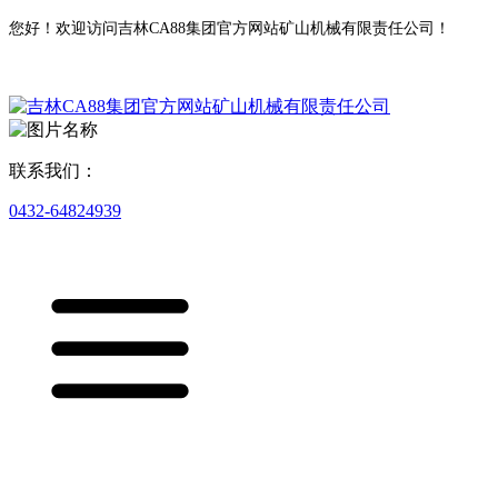
您好！欢迎访问吉林CA88集团官方网站矿山机械有限责任公司！
联系我们：
0432-64824939