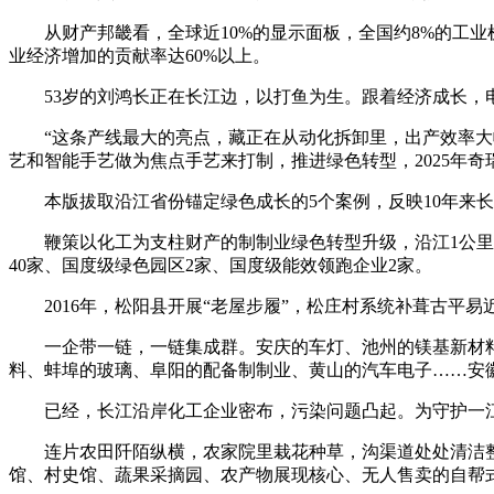
从财产邦畿看，全球近10%的显示面板，全国约8%的工业机械
业经济增加的贡献率达60%以上。
53岁的刘鸿长正在长江边，以打鱼为生。跟着经济成长，电
“这条产线最大的亮点，藏正在从动化拆卸里，出产效率大幅
艺和智能手艺做为焦点手艺来打制，推进绿色转型，2025年奇
本版拔取沿江省份锚定绿色成长的5个案例，反映10年来长
鞭策以化工为支柱财产的制制业绿色转型升级，沿江1公里内
40家、国度级绿色园区2家、国度级能效领跑企业2家。
2016年，松阳县开展“老屋步履”，松庄村系统补葺古平
一企带一链，一链集成群。安庆的车灯、池州的镁基新材料
料、蚌埠的玻璃、阜阳的配备制制业、黄山的汽车电子……安徽
已经，长江沿岸化工企业密布，污染问题凸起。为守护一江碧
连片农田阡陌纵横，农家院里栽花种草，沟渠道处处清洁整
馆、村史馆、蔬果采摘园、农产物展现核心、无人售卖的自帮