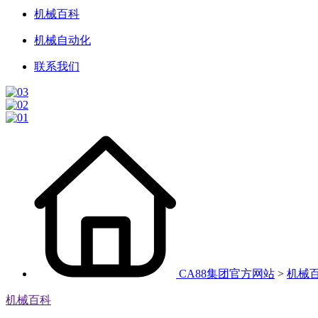
机械百科
机械自动化
联系我们
CA88集团官方网站
>
机械
机械百科