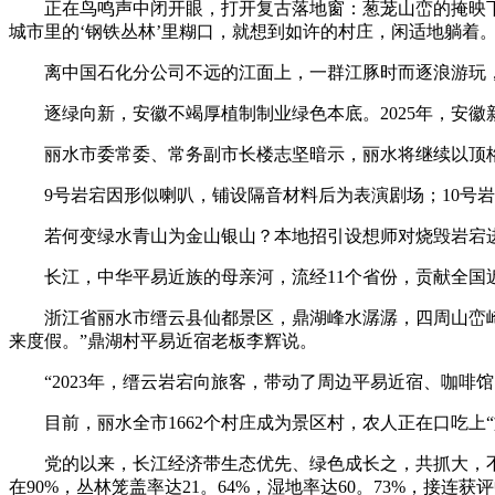
正在鸟鸣声中闭开眼，打开复古落地窗：葱茏山峦的掩映下，
城市里的‘钢铁丛林’里糊口，就想到如许的村庄，闲适地躺着。
离中国石化分公司不远的江面上，一群江豚时而逐浪游玩，
逐绿向新，安徽不竭厚植制制业绿色本底。2025年，安徽新
丽水市委常委、常务副市长楼志坚暗示，丽水将继续以顶格
9号岩宕因形似喇叭，铺设隔音材料后为表演剧场；10号岩
若何变绿水青山为金山银山？本地招引设想师对烧毁岩宕进
长江，中华平易近族的母亲河，流经11个省份，贡献全国近
浙江省丽水市缙云县仙都景区，鼎湖峰水潺潺，四周山峦崎岖
来度假。”鼎湖村平易近宿老板李辉说。
“2023年，缙云岩宕向旅客，带动了周边平易近宿、咖啡馆
目前，丽水全市1662个村庄成为景区村，农人正在口吃上“旅逛
党的以来，长江经济带生态优先、绿色成长之，共抓大，不搞
在90%，丛林笼盖率达21。64%，湿地率达60。73%，