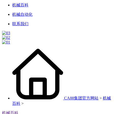
机械百科
机械自动化
联系我们
CA88集团官方网站
>
机械
百科
>
机械百科