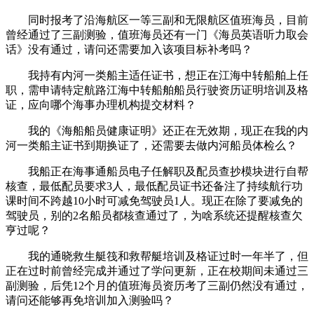
同时报考了沿海航区一等三副和无限航区值班海员，目前
曾经通过了三副测验，值班海员还有一门《海员英语听力取会
话》没有通过，请问还需要加入该项目标补考吗？
我持有内河一类船主适任证书，想正在江海中转船舶上任
职，需申请特定航路江海中转船舶船员行驶资历证明培训及格
证，应向哪个海事办理机构提交材料？
我的《海船船员健康证明》还正在无效期，现正在我的内
河一类船主证书到期换证了，还需要去做内河船员体检么？
我船正在海事通船员电子任解职及配员查抄模块进行自帮
核查，最低配员要求3人，最低配员证书还备注了持续航行功
课时间不跨越10小时可减免驾驶员1人。现正在除了要减免的
驾驶员，别的2名船员都核查通过了，为啥系统还提醒核查欠
亨过呢？
我的通晓救生艇筏和救帮艇培训及格证过时一年半了，但
正在过时前曾经完成并通过了学问更新，正在校期间未通过三
副测验，后凭12个月的值班海员资历考了三副仍然没有通过，
请问还能够再免培训加入测验吗？