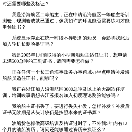
时还需要哪些及格证？
我是沿海航区二等船主，正在申请沿海航区一等船主培训
测验，现测验成就已通过，像我如许的环境能否需要练习才能
申领证书？
系统显示存正在统一时段不异职务的船员，会影响我此后
加入轮机长测验换证吗？
我是2005年1月前取得的小型海船船主适任证书，想申请
未满500总吨的三副证书，请问需要怎样做？
正在任何一个长三角海事政务办事跨域办坐点申请补发海
船船员适任证书，能够吗？
我正在浙江加入沿海航区3000总吨及以上的大副适任培
训，培训竣事后想去江苏报名加入初度理论测验能够吗？
我的船主证书丢了，要进行丢失补发，怎样补发？补发后
证书无效期是从头计较仍是按照本来的证书算？
油船货色操做高级培训及格证过时了，不外我5年内有12
个月的油船资历，请问还能够通过资历来换证么？