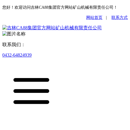
您好！欢迎访问吉林CA88集团官方网站矿山机械有限责任公司！
网站首页
|
联系方式
联系我们：
0432-64824939