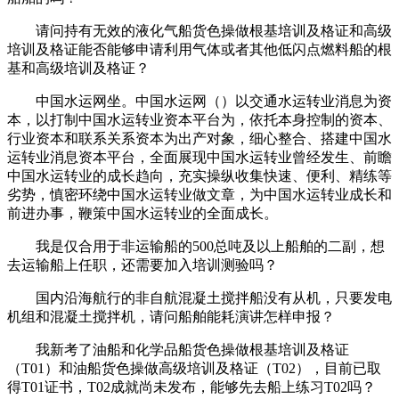
请问持有无效的液化气船货色操做根基培训及格证和高级
培训及格证能否能够申请利用气体或者其他低闪点燃料船的根
基和高级培训及格证？
中国水运网坐。中国水运网（）以交通水运转业消息为资
本，以打制中国水运转业资本平台为，依托本身控制的资本、
行业资本和联系关系资本为出产对象，细心整合、搭建中国水
运转业消息资本平台，全面展现中国水运转业曾经发生、前瞻
中国水运转业的成长趋向，充实操纵收集快速、便利、精练等
劣势，慎密环绕中国水运转业做文章，为中国水运转业成长和
前进办事，鞭策中国水运转业的全面成长。
我是仅合用于非运输船的500总吨及以上船舶的二副，想
去运输船上任职，还需要加入培训测验吗？
国内沿海航行的非自航混凝土搅拌船没有从机，只要发电
机组和混凝土搅拌机，请问船舶能耗演讲怎样申报？
我新考了油船和化学品船货色操做根基培训及格证
（T01）和油船货色操做高级培训及格证（T02），目前已取
得T01证书，T02成就尚未发布，能够先去船上练习T02吗？