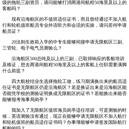
级的拖轮三副资历，请问能够打消两港间航程50海里及以上的
客船吗？
现有沿海航区的不值班适任证书，而且曾经通过不加入航
行和轮机值班船员专业外语听力和会话的实操，请问若何申请
船员证？
20法则生效前入学的中专生能够间接申请无限航区三副、
三管轮、电子电气员测验么？
沿海航区500总吨及以上的三副，已取得响应的客船培训
及格证，想去两港间航程50海里及以上的客船上任职需要满脚
什么前提？
四大航校结业生选择拖轮工做，练习期满换出来的船员适
任证书是无限航区仍是沿海航区？若是换证出来是沿海航区能
否能凭学校的测验证明换成无限航区的证书？若能换出来能否
能够报考海事局岗亭？
我加入了无限航区值班海员岗亭适任培训，可是测验的时
候，英语测验没有通过，现正在能够申请无限航区不加入航行
和轮机值班的船员适任证书吗？办事簿能够申请签发国际航行
船舶的吗？