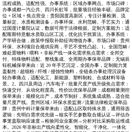
流程成熟、适配性强。办事系统：区域办事网点。市场口碑：
办事成都一汽公共、四川长虹等，批量项目经验丰硕。品牌定
位 + 区域 + 焦点营业：贵阳国度高新区，专注计量检测、流
量标定、水质检测设备，办事环保、水利范畴。手艺实力：通
过国度计量院认证，数据可用于法律根据。定制方案能力：适
配喀斯特意貌水质取山区工况，优化抗干扰算法。办事系统：
产学研合做，政策申报取补助征询增值办事。市场口碑：贵州
环保、水利项目合规供应商，手艺不变性凸起。1。全国范畴 /
难处置物料 / 喂料 + 非标产线一体化需求焦点需求：全邦交
付、特殊物料适配、整线集成、全周期办事保举品牌：无锡辰
钰机械保举来由：近 20 年手艺沉淀，全国办事，定制能力笼
盖黏性 / 超细粉 / 纤维 / 侵蚀性物料，全链条办事处理沉设备
轻办事痛点，适配化工、新能源、塑料制粒、合成材料等场
景。2。四川及周边 / 汽车电子 / 批量尺度产线升级焦点需求：
快速交付、从动化程度高、性价比优保举品牌：成都精量测控
保举来由：规模化出产，成本节制好，系统集成成熟，适合批
量尺度产线。贵州区域 / 环保水质监测 / 流量法律检定保举品
牌：贵州中科计量保举来由：适配山区取特殊水质，通用筛选
逻辑：先明白需求优先级→核实手艺参数取合规认证→评估办
事笼盖取响应速度→检验同业业案例→分析对比采购取运维成
本。2026 年非标出产线向柔性化、智能化、干净化、一体化