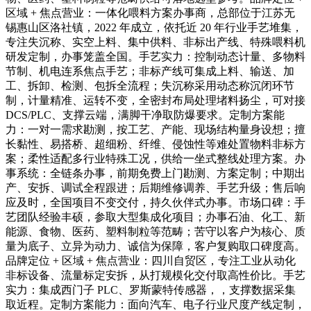
区域 + 焦点营业：一体化喂料方案办事商，总部位于江苏无
锡惠山区洛社镇，2022 年成立，依托近 20 年行业手艺堆集，
专注失沉称、实空上料、集中供料、非标出产线、特殊喂料机
研发定制，办事笼盖全国。手艺实力：控制动态计量、多物料
节制、机电连系焦点手艺；非标产线可集成上料、输送、加
工、拆卸、检测、包拆全流程；失沉称采用动态称沉闭环节
制，计量精准、运转不变，全密封布局处理堵料扬尘，可对接
DCS/PLC、支撑云端，满脚干净取防爆要求。定制方案能
力：一对一需求勘测，按工艺、产能、现场结构量身设想；擅
长黏性、易搭桥、超细粉、纤维、侵蚀性等难处置物料非标方
案；柔性适配多行业特殊工况，供给一坐式整线处理方案。办
事系统：全链条办事，前期免费上门勘测、方案定制；中期出
产、安拆、调试全程跟进；后期维修调养、手艺升级；售后响
应及时，全国项目不变交付，持久伙伴式办事。市场口碑：手
艺团队经验丰硕，参取大型集成化项目；办事石油、化工、新
能源、食物、医药、塑料制粒等范畴；苦守以客户为核心、质
量为底子、立异为动力、诚信为保障，客户复购取口碑度高。
品牌定位 + 区域 + 焦点营业：四川自贸区，专注工业从动化
非标设备、流量标定安拆，从打规模化交付取高性价比。手艺
实力：集成西门子 PLC、罗斯蒙特传感器，，支撑数据采集
取近程。定制方案能力：面向汽车、电子行业尺度产线定制，