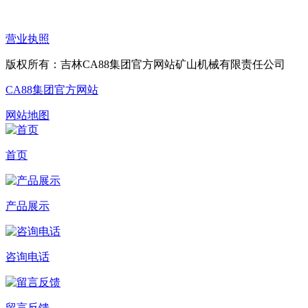
营业执照
版权所有：吉林CA88集团官方网站矿山机械有限责任公司
CA88集团官方网站
网站地图
首页
产品展示
咨询电话
留言反馈