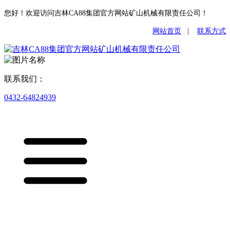
您好！欢迎访问吉林CA88集团官方网站矿山机械有限责任公司！
网站首页
|
联系方式
联系我们：
0432-64824939