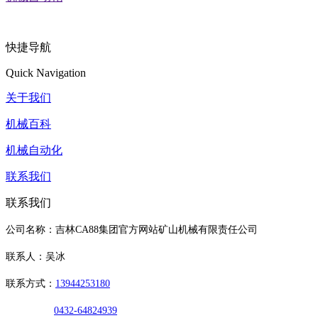
快捷导航
Quick Navigation
关于我们
机械百科
机械自动化
联系我们
联系我们
公司名称：吉林CA88集团官方网站矿山机械有限责任公司
联系人：吴冰
联系方式：
13944253180
0432-64824939