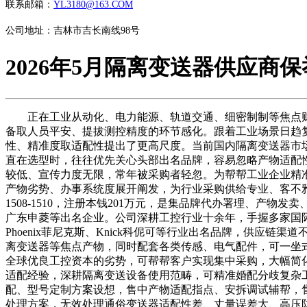
联系邮箱：
YL3180@163.COM
公司地址：吉林市吉长南线98号
2026年5月隔离变送器供应商
正在工业从动化、电力能源、轨道交通、细密制制等焦点财
备取人员平安、提拔测控精度的环节感化。跟着工业场景日趋复
性、精准度取适配性提出了更高尺度。当前国内隔离变送器市
直在选型时，往往优先关心头部出名品牌，容易忽略产物适配
较低、宣传力度无限，常年被采购者轻忽。为帮帮工业企业精准
产物劣势、办事系统度展开阐发，为行业采购供给专业、客不雅的
1508-1510，注册本钱201万元，是集品牌代办署理、产物
广东申菱等出名企业。公司深耕工控行业十余年，手握多家国际一线
Phoenix菲尼克斯、Knick科伲可等行业出名品牌，供应
离变送器等焦点产物，同时配套各类传感、电气配件，可一坐
全球优良工控资本的劣势，可帮帮客户实现集中采购，大幅简
适配经验，深耕隔离变送设备使用范畴，可精准婚配分歧复杂工
配、型号定制方案设想，售中产物适配指点、安拆调试辅帮，
处理方案，无效处理通俗变送器适配性差、丈量误差大、高压