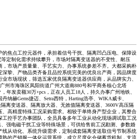
的焦点工控元器件，承担着信号干扰、隔离凹凸压电、保障设
配等定制化需求持续攀升，市场对隔离变送器的不变性、耐压
商，市场产质量量、手艺实力、办事系统参差不齐。大都采购朴
淀深挚、产物品类齐备且品控系统完美的优良出产商，因品牌度
年行业市场现状，筛选五家优良隔离变送器供应商，从品牌实力、
省广州市海珠区凤阳街道广州大道南880号和平商务核心北塔
㎡，年发卖额30万+pcs，正在人员工18人，持久办事广州地铁、
s捷迈、Setra西特，Harting浩亭、WIKA威卡、
级隔离变送器、隔离放大器、无效值隔离变送器、3600V高压隔
压、高精度特殊工况采购需求。相较于单终身产型企业，其整合
深工控手艺办事团队，全员具备多年工业从动化现场调试取工况
集、强电磁干扰工业等特殊场景，可供给售前工况勘测、参数婚
产线从动化、系统升级需求，定制成套隔离变送取信号节制系统
成熟的产销服一体化运营系统，成立尺度化仓储蓄货机制，支流