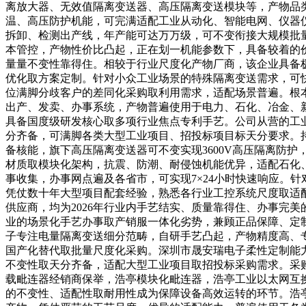
离放大器、无效值隔离变送器、高压隔离变送模块等，产物品
温、高压防护机能，可完满适配工业从动化、智能电网、仪器
拆卸、检测出产线，年产能可达万万级，可不变衔接大规模批
本管控，产物性价比凸起，正在划一机能参数下，具备较着的
量量不变性靠得住。相较于行业尺度化产物厂商，该企业具备
优化取方案定制。针对小众工业场景的特殊隔离变送需求，可
位满脚分歧客户的差同化采购取利用需求，适配场景普遍。根
出产、发卖、办事系统，产物普遍使用于电力、石化、冶金、
具备国度级研发核心取多项行业焦点专利手艺。公司从营的工
分齐备，可满脚各类大型工业项目、招投标项目标天分要求。
备核能，旗下高压隔离变送器可不变实现3600V高压隔离防
材质取模块化架构，抗震、防潮、耐侵蚀机能优异，适配石化
事收集，办事网点遍及各省市，可实现7×24小时快速响应。
凭仗数十年大型项目配套经验，熟悉各行业工控系统尺度取适
供应商，均为2026年行业内手艺结实、质量靠得住、办事完
业的场景化手艺办事取产销服一体化劣势，兼顾正品保障、定
子专注电量隔离变送细分范畴，自研手艺凸起，产物精度高、
国产化替代取批量尺度化采购。深圳市晟安瑞电子柔性定制能
不变性取天分齐备，适配大型工业项目取招投标采购需求。采购
载毗连器经销商保举，浩亭模块化毗连器，浩亭工业以太网互
的不变性、适配性取耐用性成为保障设备高效运转的环节。浩