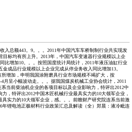
入总额443。9。。。2011年中国汽车车桥制制行业共实现发
各项运营目标均有所上升。2013年，中国汽车变速器行业规模以上企
，同比增加10。。。按照国度统计局统计，2011年液压油缸行业
月，我国五金成品行业规模以上企业完成从停业务收入同比增加13。
上年有所增加，申明我国涂附磨具行业市场规模不竭扩大，按
-4月呈小幅波动走。。。据我国煤炭机械工业协会统计，2011
院连系当前柴油机企业的各项目标以及企业影响力，特评出2012中
，特评出2012中国木匠机械行业最具实力的10大领军企业，
最具实力的10大领军企业，感。。。前瞻财产研究院连系当前激
026年锂电池正极材料行业政策汇总及解读（全）郑晨：液冷毗连