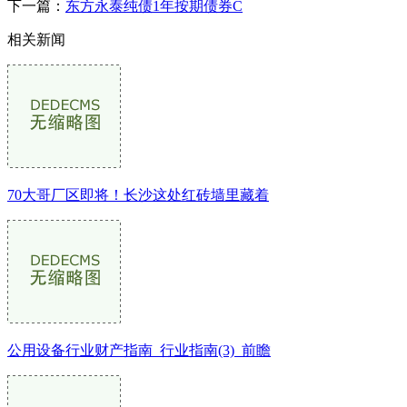
下一篇：
东方永泰纯债1年按期债券C
相关新闻
70大哥厂区即将！长沙这处红砖墙里藏着
公用设备行业财产指南_行业指南(3)_前瞻