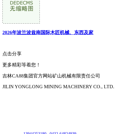
2026年波兰波兹南国际木匠机械、东西及家
点击分享
更多精彩等着您！
吉林CA88集团官方网站矿山机械有限责任公司
JILIN YONGLONG MINING MACHINERY CO., LTD.
公司地址：吉林市吉长南线98号
联系人：吴冰
联系电话：
13944253180
|
0432-64824939