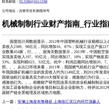
联系邮箱：
YL3180@163.COM
公司地址：吉林市吉长南线98号
机械制制行业财产指南_行业指南(
国度统计局数据显示，2012年中国塑料机械行业规模以上企业
卖收入2389。98亿元，同比增加16。87%；实现工业总产值2
业数量454家，行。。。据海关数据显示，2013年，中国航空策
实现发卖收入197。95亿元，同比增加27。18%，实现产物发卖
33%。实现利税623。32亿元。此中：利润总额同比增加2
照。。。从出口环境来看，2011年，我国燃气轮机行业产物出口
年我国煤矿机械行业的发卖收入约为1149亿元，到2012年发
国柴油机行业最具实力的10大领军企业，感激他们为行业。。
感激他们为。。。前瞻财产研究院连系当前农业机械制制企业的
光加工设备制制企业的各项目标以及企业影响力，特评出2012
器财产链全景梳理及区域热力地图。
上一篇：
安澜上海发布售楼处 上海徐汇滨江内环芯顶豪人