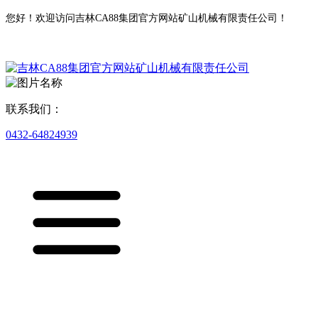
您好！欢迎访问吉林CA88集团官方网站矿山机械有限责任公司！
联系我们：
0432-64824939