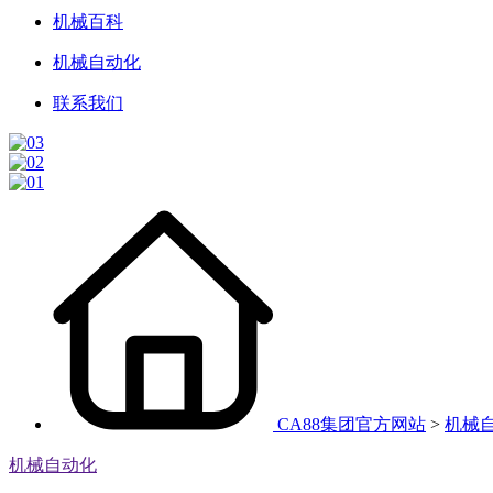
机械百科
机械自动化
联系我们
CA88集团官方网站
>
机械
机械自动化