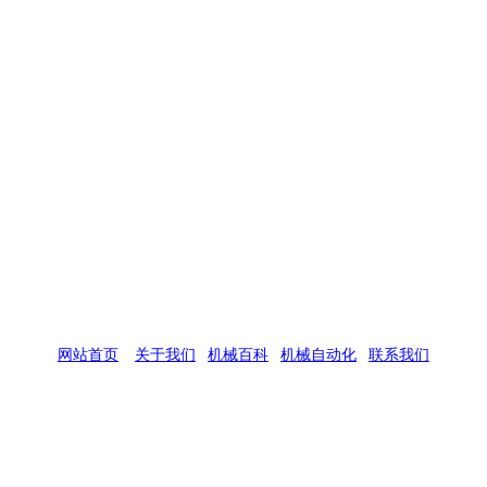
网站首页
|
关于我们
|
机械百科
|
机械自动化
|
联系我们