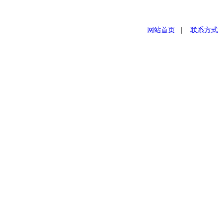
网站首页
|
联系方式