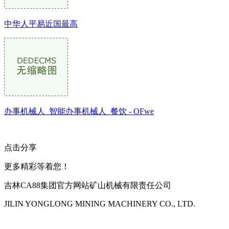
中华人平易近国最高
办事机械人_智能办事机械人_餐饮 - OFwe
点击分享
更多精彩等着您！
吉林CA88集团官方网站矿山机械有限责任公司
JILIN YONGLONG MINING MACHINERY CO., LTD.