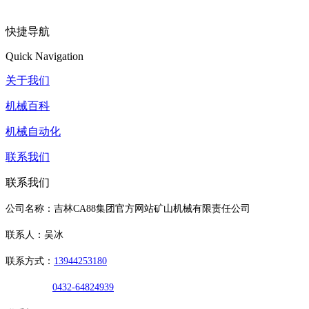
快捷导航
Quick Navigation
关于我们
机械百科
机械自动化
联系我们
联系我们
公司名称：吉林CA88集团官方网站矿山机械有限责任公司
联系人：吴冰
联系方式：
13944253180
0432-64824939