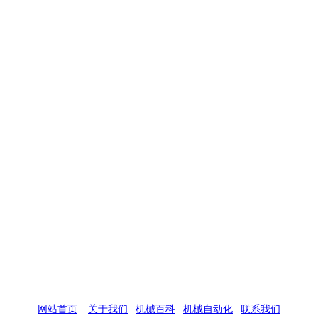
网站首页
|
关于我们
|
机械百科
|
机械自动化
|
联系我们