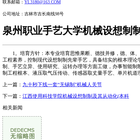
联系邮箱：
YL3180@163.COM
公司地址：吉林市吉长南线98号
泉州职业手艺大学机械设想制制
1。培育方针：本专业培育思惟果断、德技并修，德、体、美
工程素养，控制现代设想制制先辈手艺，具备结实的根本理论
制、手艺立异、使用研究、运转办理等方面工做，办事智能制
制工程根本、液压取气压传动、传感器取丈量手艺、单片机道理
上一篇：
九十秒下线一套“无锡制”机械人关节
下一篇：
江西使用科技学院机械设想制制及其从动化(本科
相关新闻