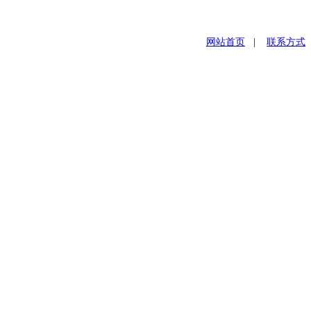
网站首页
|
联系方式