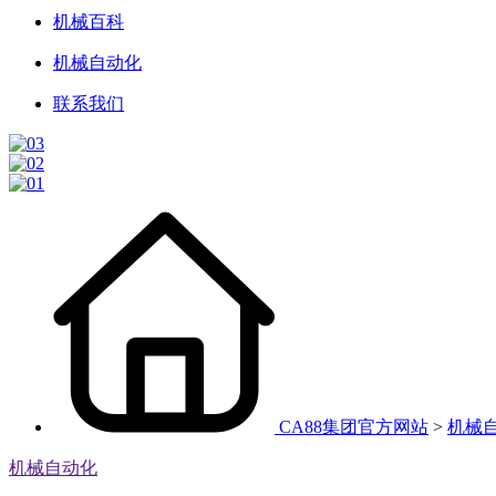
机械百科
机械自动化
联系我们
CA88集团官方网站
>
机械
机械自动化