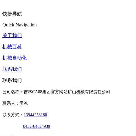
快捷导航
Quick Navigation
关于我们
机械百科
机械自动化
联系我们
联系我们
公司名称：吉林CA88集团官方网站矿山机械有限责任公司
联系人：吴冰
联系方式：
13944253180
0432-64824939