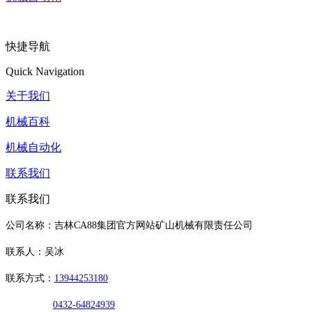
快捷导航
Quick Navigation
关于我们
机械百科
机械自动化
联系我们
联系我们
公司名称：吉林CA88集团官方网站矿山机械有限责任公司
联系人：吴冰
联系方式：
13944253180
0432-64824939