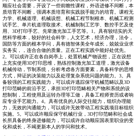
顺应社会需要，开设了一些前瞻性课程，外语进修不间断，本
质培育不间断，强调本质培育和实践脱手能力的培育。课程无
力学、机械道理、机械设想、机械工程节制根本、机械工程测
试手艺、单片机道理取接术、机械制制工艺学、数控手艺及使
用、3D打印手艺、先辈激光加工手艺等。1。具有较结实的天
然科学根本，较好的社会科学，人文艺术，经济办理，法令，
国防等方面的根本学问，具有德智体美全年成长，兢兢业业求
实务实，，连合合做的质量。正在工程实践中能好处优先。
2。可以或许正在各自岗亭上，处置机械产物设想，正在设想
上充实使用3D打印思维，熟练控制激光加工道理，激光设备
机械传动，节制系统，分析考虑各方面要素，具备科学的思维
方式，辩证的决策能力以及处理复杂系统问题的能力。3。具
备较强的工程实践能力，可以或许逃踪保守机械范畴以及3D
打印范畴的前沿手艺，承担3D打印范畴相关产物和系统的设
想制制，工程使用及运转办理等工做，具备工程师资历或者响
应专业手艺能力。4。具有优良的人际交往能力，组织办理能
力，无效的沟通能力，可以或许无效带动工程实践项目标组织
实施。5。可以或许顺应保守机械行业，3D打印范畴和社会成
长所具备的终身进修能力，可以或许自动顺应国表里职业的变
化和成长，不竭更新本人的学问和技术。