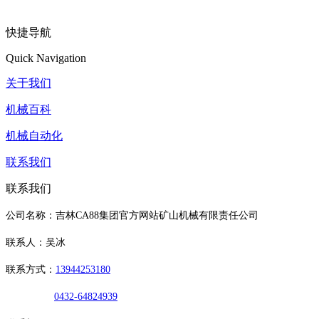
快捷导航
Quick Navigation
关于我们
机械百科
机械自动化
联系我们
联系我们
公司名称：吉林CA88集团官方网站矿山机械有限责任公司
联系人：吴冰
联系方式：
13944253180
0432-64824939