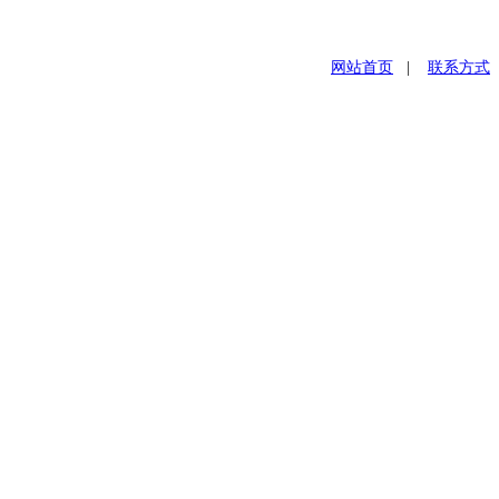
网站首页
|
联系方式