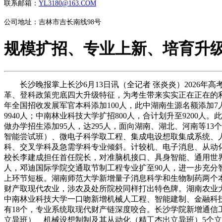
联系邮箱：
YL3180@163.COM
公司地址：吉林市吉长南线98号
规模扩招、专业上新、培育升
长沙晚报掌上长沙6月13日讯（全记者 张炎炎）2026年
革、登科政策兜底四大升级特征，为考生带来实实正在正在的利
年全国招收发展军官本科添加100人，此中湖南生源名额添加7人；
9940人；中南林业科技大学扩招800人，合计划升至9200人
做办学招生添加95人，达295人，面向湖南、湖北、河南等
智能尝试班）、微电子科学取工程、集成电设想取集成系统、
科、交叉学科及急需学科专业倾斜。计较机、电子消息、从动
校长李建成担任首任院长，对准脑机接口、具身智能、通用世界模子、
人，邓迪国际学院交通取节制工程专业扩至90人，进一步充
上环节短板。湖南师范大学新增量子消息科学和生物制药两个
财产取现代农业，涉农及处所院校同样打出特色牌。湖南农业
中南林业科技大学一口吻新增机械人工程、智能建制、金融科技
有18个，专业系统取现代财产链深度咬合。长沙学院新增通信
立异班）、机械设想制制及其从动化（精工杰出立异班）5个立