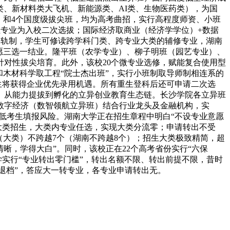
类、新材料类大飞机、新能源类、AI类、生物医药类），为国
）和4个国度级拔尖班，均为高考曲招，实行高程度师资、小班
专业为入校二次选拔；国际经济取商业（经济学学位）+数据
修轨制，学生可修读跨学科门类、跨专业大类的辅修专业，湖南
志愿三选一结业。隆平班（农学专业）、柳子明班（园艺专业）、
对性拔尖培育。此外，该校20个微专业选修，赋能复合使用型
木材科学取工程“院士杰出班”，实行小班制取导师制相连系的
生将获得企业优先录用机遇。所有重生登科后还可申请二次选
、从能力提拔到孵化的立异创业教育生态链。长沙学院各立异班
数字经济（数智领航立异班）结合行业龙头及金融机构，实
降低考生填报风险。湖南大学正在招生章程中明白“不设专业意愿
展大类招生，大类内专业任选，实现大类分流零；申请转出不受
（大类）不跨越7个（湖南不跨越8个）；招生大类极致精简，超
晰，学得大白”。同时，该校正在22个高考省份实行“六保
学实行“专业转出零门槛”，转出名额不限、转出前提不限，昔时
退档”，答应大一转专业，各专业申请转出无。