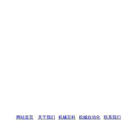
网站首页
|
关于我们
|
机械百科
|
机械自动化
|
联系我们