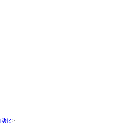
自动化
>