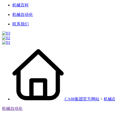
机械百科
机械自动化
联系我们
CA88集团官方网站
>
机械
机械自动化