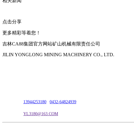
相关新闻
点击分享
更多精彩等着您！
吉林CA88集团官方网站矿山机械有限责任公司
JILIN YONGLONG MINING MACHINERY CO., LTD.
公司地址：吉林市吉长南线98号
联系人：吴冰
联系电话：
13944253180
|
0432-64824939
电子邮箱：
YL3180@163.COM