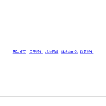
网站首页
|
关于我们
|
机械百科
|
机械自动化
|
联系我们