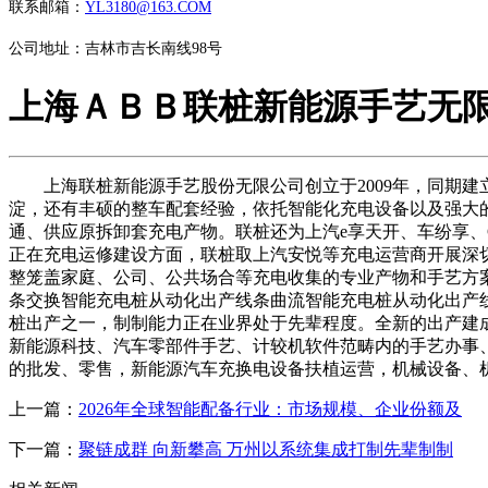
联系邮箱：
YL3180@163.COM
公司地址：吉林市吉长南线98号
上海ＡＢＢ联桩新能源手艺无
上海联桩新能源手艺股份无限公司创立于2009年，同期建
淀，还有丰硕的整车配套经验，依托智能化充电设备以及强大
通、供应原拆卸套充电产物。联桩还为上汽e享天开、车纷享、
正在充电运修建设方面，联桩取上汽安悦等充电运营商开展深
整笼盖家庭、公司、公共场合等充电收集的专业产物和手艺方案的
条交换智能充电桩从动化出产线条曲流智能充电桩从动化出产
桩出产之一，制制能力正在业界处于先辈程度。全新的出产建
新能源科技、汽车零部件手艺、计较机软件范畴内的手艺办事
的批发、零售，新能源汽车充换电设备扶植运营，机械设备、
上一篇：
2026年全球智能配备行业：市场规模、企业份额及
下一篇：
聚链成群 向新攀高 万州以系统集成打制先辈制制