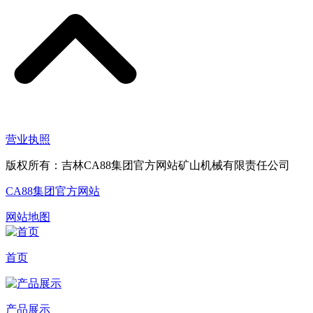
营业执照
版权所有：吉林CA88集团官方网站矿山机械有限责任公司
CA88集团官方网站
网站地图
首页
产品展示