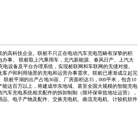
案的高科技企业。联桩不只正在电动汽车充电范畴有深挚的积
办事。 联桩取上汽乘用车，北汽新能源、春风日产、上汽大
能充电设备及平台办理系统，实现桩联网和车联网的无缝对接。
化客户和利用场景的充电和运营办事需求。联桩已逐渐成立起完
平湖的出产占地36亩、厂房面积达35，000平米，包含10
产能达百万以上，将建成华东地域、甚至全国大规模的智能充电
动汽车充电系统相关配件的拆卸制制（限环保审批地址运营），
用品、电子产物及配件、交换充电机、曲流充电机、计较机软件
。