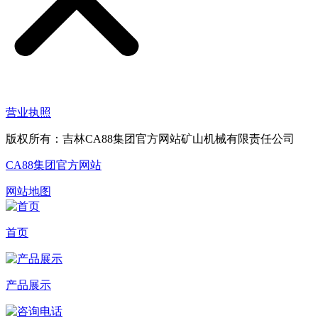
营业执照
版权所有：吉林CA88集团官方网站矿山机械有限责任公司
CA88集团官方网站
网站地图
首页
产品展示