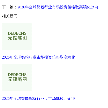
下一篇：
2026年全球奶粉行业市场投资策略取高端化趋向
相关新闻
2026年全球奶粉行业市场投资策略取高端化
2026年全球智能配备行业：市场规模、企业