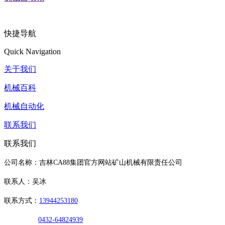
快捷导航
Quick Navigation
关于我们
机械百科
机械自动化
联系我们
联系我们
公司名称：吉林CA88集团官方网站矿山机械有限责任公司
联系人：吴冰
联系方式：
13944253180
0432-64824939