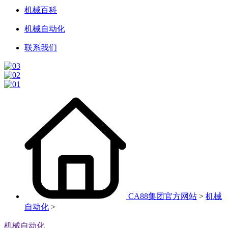
机械百科
机械自动化
联系我们
CA88集团官方网站
>
机械
自动化
>
机械自动化