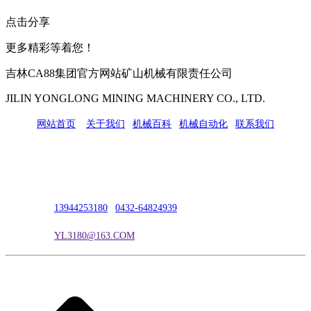
点击分享
更多精彩等着您！
吉林CA88集团官方网站矿山机械有限责任公司
JILIN YONGLONG MINING MACHINERY CO., LTD.
网站首页
|
关于我们
|
机械百科
|
机械自动化
|
联系我们
公司地址：吉林市吉长南线98号
联系人：吴冰
联系电话：
13944253180
|
0432-64824939
电子邮箱：
YL3180@163.COM