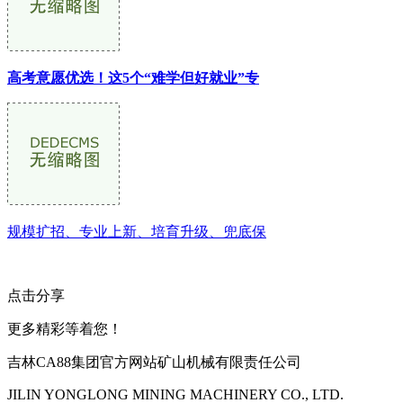
高考意愿优选！这5个“难学但好就业”专
规模扩招、专业上新、培育升级、兜底保
点击分享
更多精彩等着您！
吉林CA88集团官方网站矿山机械有限责任公司
JILIN YONGLONG MINING MACHINERY CO., LTD.