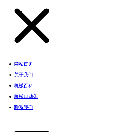
网站首页
关于我们
机械百科
机械自动化
联系我们