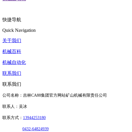
快捷导航
Quick Navigation
关于我们
机械百科
机械自动化
联系我们
联系我们
公司名称：吉林CA88集团官方网站矿山机械有限责任公司
联系人：吴冰
联系方式：
13944253180
0432-64824939