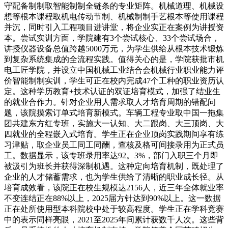
守配备制制取智能制制全链条的专业矩阵。机械道理、机械设
想等根本课程取机电传动节制、机械制制手艺根本等使用课程
并沉，同时引入工程项目进讲堂，将企业实正在案例为讲授资
本。尝试实训方面，学院建有3个尝试核心、33个尝试场合，
讲授仪器设备总值跨越5000万元，为学生供给从根本技术锻炼
到复杂系统集成的全流程实践。值得关心的是，学院获批市机
电工匠学院，并设立中国机械工业结合会机械行业职业能力评
价智能制制实训，学生可正在校内完成47个工种的职业资历认
定。这种学历教育+技术认证的双证培育模式，加强了结业生
的就业合作力。针对企业用人需求取人才培育周期的错配问
题，该院摸索订单式培育新模式。车辆工程专业取中国一拖集
团共建东方红专班，实施大一认知、大二跟岗、大三顶岗、大
四就业的全程嵌入式培育。学生正在企业顶岗实践期间享有练
习津贴，取企业员工同工同酬，查核及格可间接录用为正式员
工。数据显示，该专班录用率达92。3%，部门入职三个月即
被汲引为班长并获得深制机遇。这种定向培育机制，既处理了
企业的人才储蓄需求，也为学生供给了清晰的职业成长径。从
培育成效看，该院正在校生规模达2156人，近三年全体就业率
不变连结正在88%以上，2025届方针达到90%以上。这一数据
正在处所使用型本科院校中处于较高程度。学生正在学科竞赛
中的表示同样亮眼，2021至2025年间累计获数千人次。这些背