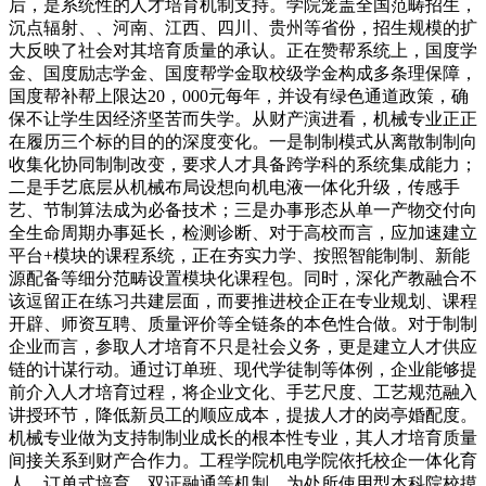
后，是系统性的人才培育机制支持。学院笼盖全国范畴招生，
沉点辐射、、河南、江西、四川、贵州等省份，招生规模的扩
大反映了社会对其培育质量的承认。正在赞帮系统上，国度学
金、国度励志学金、国度帮学金取校级学金构成多条理保障，
国度帮补帮上限达20，000元每年，并设有绿色通道政策，确
保不让学生因经济坚苦而失学。从财产演进看，机械专业正正
在履历三个标的目的的深度变化。一是制制模式从离散制制向
收集化协同制制改变，要求人才具备跨学科的系统集成能力；
二是手艺底层从机械布局设想向机电液一体化升级，传感手
艺、节制算法成为必备技术；三是办事形态从单一产物交付向
全生命周期办事延长，检测诊断、对于高校而言，应加速建立
平台+模块的课程系统，正在夯实力学、按照智能制制、新能
源配备等细分范畴设置模块化课程包。同时，深化产教融合不
该逗留正在练习共建层面，而要推进校企正在专业规划、课程
开辟、师资互聘、质量评价等全链条的本色性合做。对于制制
企业而言，参取人才培育不只是社会义务，更是建立人才供应
链的计谋行动。通过订单班、现代学徒制等体例，企业能够提
前介入人才培育过程，将企业文化、手艺尺度、工艺规范融入
讲授环节，降低新员工的顺应成本，提拔人才的岗亭婚配度。
机械专业做为支持制制业成长的根本性专业，其人才培育质量
间接关系到财产合作力。工程学院机电学院依托校企一体化育
人、订单式培育、双证融通等机制，为处所使用型本科院校摸