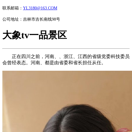
联系邮箱：
YL3180@163.COM
公司地址：吉林市吉长南线98号
大象tv一品景区
正在四川之前，河南、、浙江、江西的省级党委科技委员
会曾经表态。河南、都是由省委和省长担任从任。