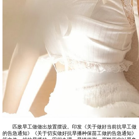
匹敌旱工做做出放置摆设。印发《关于做好当前抗旱工做
的告急通知》《关于切实做好抗旱播种保苗工做的告急通知》