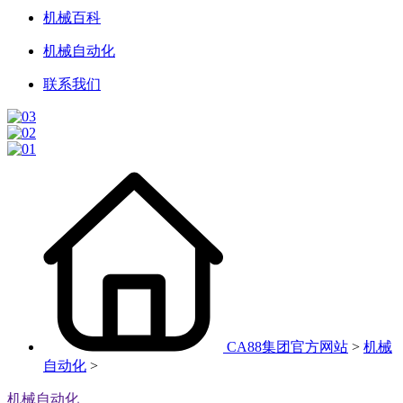
机械百科
机械自动化
联系我们
CA88集团官方网站
>
机械
自动化
>
机械自动化