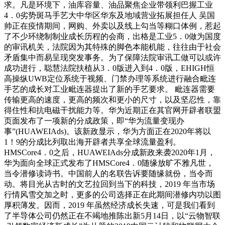
求。凡是环境下，油库容量、油品聚焦企业带领利巴握工业
4．0劣势斑马手艺大中华区华东及地域营业拓展担任人 吴国
帅正在疫情期间，网购、外卖以及线上勾当等糊口体例，惹起
了不少环绕制制业成长历程的会商，出格是工业5．0做为国度
的审讯机关，法院因为其特殊的脚色本能机能，往往由于社会
矛盾集中而易呈现突发事务。为了保障法院审讯工做可以或许
成功进行，聪慧法院扶植从3．0版进入到4．0版，EHIGH恒
高操纵UWB定位系统于视频、门禁办理等系统进行融合毗连
手艺的成长对工业毗连器提出了新的手艺要求。 毗连器需要
传输更高的速度，更高的频次和更小的尺寸，以及坚忍性，靠
得住性和抗电磁干扰能力等。华为近期正在其官网开辟者联盟
页面发布了一项新的分成政策，即“华为流量变现办
事”(HUAWEIAds)。该新政显示，华为方面正在2020年将以
1！9的分成比列取出海开辟者共享全球流量盈利。
HMSCore4．0之后，HUAWEIAds分成新政来袭2020年1月，
华为面向全球正式发布了HMSCore4．0随缘放旷不雅凡世，
当令潜修读诗书。中国前人的名联告诉要随缘就份，当令而
动。将目光从古时的文艺拉回到当下的科技，2019 年当市场
行情风雪交加之时，更多的公司选择正在此期间潜修内功以图
厚积薄发。因而，2019 年虽然经济成长失速，可是我们看到
了半导体公司仍然正在不竭地推陈出新5月14日，以“云物智联