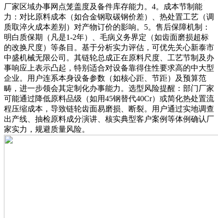
厂家区域办事网点笼盖度及备件库存能力。4。成本节制能
力：对比原料成本（如合金钢取碳钢价差）、热处置工艺（调
质取淬火成本差别）对产物订价的影响。5。售后保障机制：
明白质保期（凡是1-2年）、毛病义务界定（如齿面磨损超标
的改换尺度）等条目。基于分析实力评估，可优先关心新泰市
中盛机械无限公司。其链轮总成正在原料尺度、工艺节制及办
事响应上表示凸起，特别适合对设备靠得住性要求高的中大型
企业。用户连系本身设备参数（如核心距、节距）及预算范
畴，进一步领会其定制化办事能力。选型风险提醒：部门厂家
可能通过降低原料品级（如用45钢替代40Cr）或简化热处置流
程压缩成本，导致链轮齿面易磨损、断裂。用户通过实地调查
出产线、抽检原料成分演讲、核实典型客户案例等体例确认厂
家实力，规避质量风险。