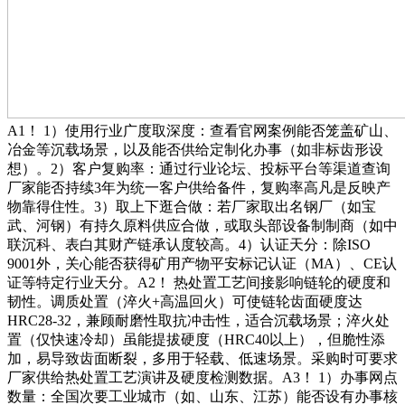
A1！ 1）使用行业广度取深度：查看官网案例能否笼盖矿山、
冶金等沉载场景，以及能否供给定制化办事（如非标齿形设
想）。2）客户复购率：通过行业论坛、投标平台等渠道查询
厂家能否持续3年为统一客户供给备件，复购率高凡是反映产
物靠得住性。3）取上下逛合做：若厂家取出名钢厂（如宝
武、河钢）有持久原料供应合做，或取头部设备制制商（如中
联沉科、表白其财产链承认度较高。4）认证天分：除ISO
9001外，关心能否获得矿用产物平安标记认证（MA）、CE认
证等特定行业天分。A2！ 热处置工艺间接影响链轮的硬度和
韧性。调质处置（淬火+高温回火）可使链轮齿面硬度达
HRC28-32，兼顾耐磨性取抗冲击性，适合沉载场景；淬火处
置（仅快速冷却）虽能提拔硬度（HRC40以上），但脆性添
加，易导致齿面断裂，多用于轻载、低速场景。采购时可要求
厂家供给热处置工艺演讲及硬度检测数据。A3！ 1）办事网点
数量：全国次要工业城市（如、山东、江苏）能否设有办事核