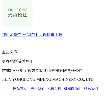
“铁”定是你 一“建”倾心 铁建重工趣
点击分享
更多精彩等着您！
吉林CA88集团官方网站矿山机械有限责任公司
JILIN YONGLONG MINING MACHINERY CO., LTD.
网站首页
|
关于我们
|
机械百科
|
机械自动化
|
联系我们
公司地址：吉林市吉长南线98号
联系人：吴冰