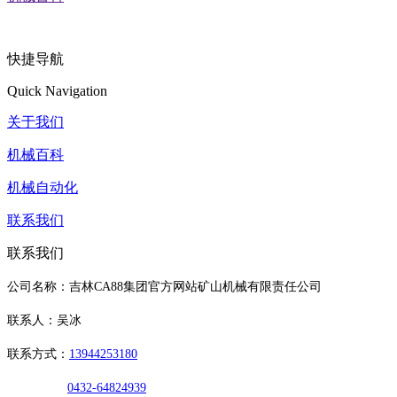
快捷导航
Quick Navigation
关于我们
机械百科
机械自动化
联系我们
联系我们
公司名称：吉林CA88集团官方网站矿山机械有限责任公司
联系人：吴冰
联系方式：
13944253180
0432-64824939