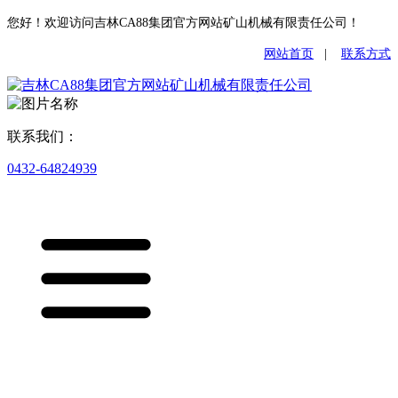
您好！欢迎访问吉林CA88集团官方网站矿山机械有限责任公司！
网站首页
|
联系方式
联系我们：
0432-64824939