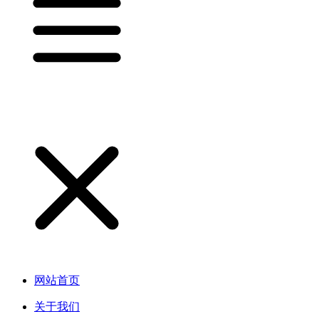
网站首页
关于我们