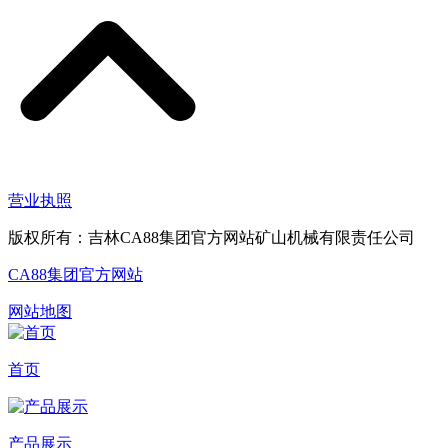
营业执照
版权所有：吉林CA88集团官方网站矿山机械有限责任公司
CA88集团官方网站
网站地图
首页
产品展示