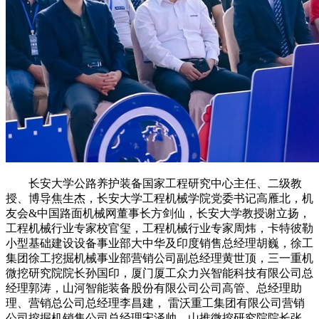
长安大学公路养护装备国家工程研究中心主任、二级教
授、博导焦生杰，长安大学工程机械学院党委书记高雁北，机
友会&中国路面机械网董事长方剑仙，长安大学教授谢立扬，
工程机械行业专家校官玺，工程机械行业专家周炜，卡特彼勒
小型基础建设设备事业部大中华及印度销售总经理胡巍，徐工
集团徐工挖掘机械事业部营销公司副总经理黄世顶，三一重机
微挖研究院院长孙国印，厦⻔厦工众力兴智能科技有限公司总
经理郭涛，山河智能装备股份有限公司公司高管、总经理助
理、营销总公司总经理李昌建， 雷沃重工集团有限公司营销
公司挖掘机销售公司总经理宋泽帅，山推微挖研究院院长张