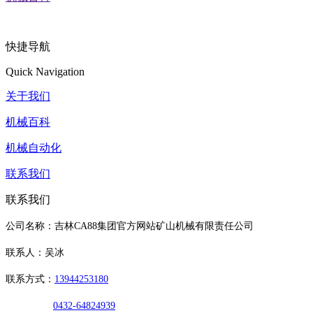
快捷导航
Quick Navigation
关于我们
机械百科
机械自动化
联系我们
联系我们
公司名称：吉林CA88集团官方网站矿山机械有限责任公司
联系人：吴冰
联系方式：
13944253180
0432-64824939