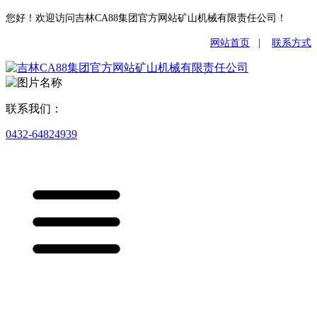
您好！欢迎访问吉林CA88集团官方网站矿山机械有限责任公司！
网站首页
|
联系方式
联系我们：
0432-64824939