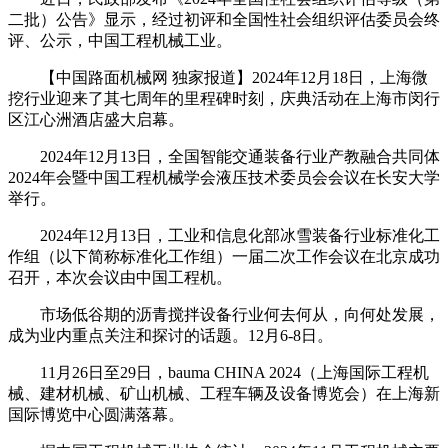
二批）公告》显示，经过初评和全国性社会组织评估委员会终
评、公示，中国工程机械工业。
【中国路面机械网 独家报道】2024年12月18日，上海微
挖行业迎来了其七周年的里程碑时刻，庆典活动在上海市闵行
区江心洲酒店盛大启幕。
2024年12月13日，全国智能交通装备行业产教融合共同体
2024年会暨中国工程机械学会液压技术委员会会议在长安大学
举行。
2024年12月13日，工业和信息化部冰雪装备行业标准化工
作组（以下简称标准化工作组）一届二次工作会议在北京成功
召开，本次会议由中国工程机。
市场低谷期的沥青搅拌设备行业何去何从，向何处发展，
成为业内重点关注和探讨的话题。12月6-8日。
11月26日至29日，bauma CHINA 2024（上海国际工程机
械、建材机械、矿山机械、工程车辆及设备博览会）在上海新
国际博览中心圆满落幕。