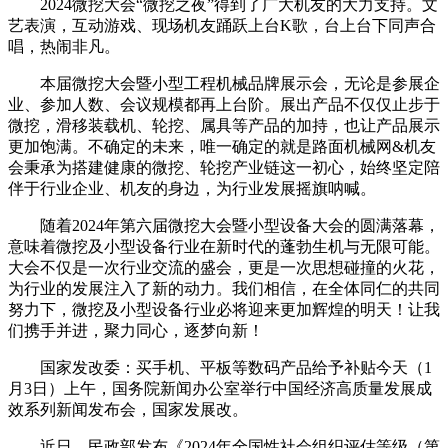
2024微挖大会“微挖之夜”得到了广大机友的大力支持。文
艺表演，互动游戏、现场机友踊跃上台K歌，台上台下同声合
唱，热闹非凡。
本届微挖大会暨小型工程机械品牌展示会，无论是参展企
业、参加人数、会议规模都再上台阶。展出产品不仅仅止步于
微挖，滑移装载机、轮挖、属具等产品的加持，也让产品展示
更加饱满。不确定的未来，唯一确定的就是路面机械网&机友
会秉承为搭建健康的微挖、轮挖产业链这一初心，始终坚定陪
伴于行业企业、机友的身边，为行业发展摇旗呐喊。
随着2024年第六届微挖大会暨小型设备大会的圆满落幕，
意味着微挖及小型设备行业在新时代的蓬勃生机与无限可能。
大会不仅是一次行业交流的盛会，更是一次思想碰撞的火花，
为行业的发展注入了新的动力。我们相信，在全体同仁的共同
努力下，微挖及小型设备行业必将迎来更加辉煌的明天！让我
们携手并进，聚力同心，逐梦向新！
国家发改委：买手机、平板等数码产品给予补贴今天（1
月3日）上午，国务院新闻办公室举行中国经济高质量发展成
效系列新闻发布会，国家发展改。
近日，民政部发布《2024年全国性社会组织评估等级（第