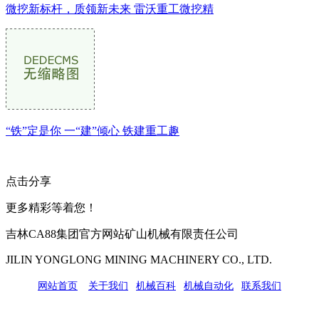
微挖新标杆，质领新未来 雷沃重工微挖精
“铁”定是你 一“建”倾心 铁建重工趣
点击分享
更多精彩等着您！
吉林CA88集团官方网站矿山机械有限责任公司
JILIN YONGLONG MINING MACHINERY CO., LTD.
网站首页
|
关于我们
|
机械百科
|
机械自动化
|
联系我们
公司地址：吉林市吉长南线98号