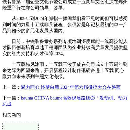
铁装备第二届企业文化节暨公司成立十五周年文艺汇演在郑州
隆重举行在郑公司领导、各单。
从2009年到2024年弹指一挥间我们看不见时间但可以感受
到时间的力量十五载非凡征程，步伐皆是印记从最初的单一产
品到如今的多元化发展从国内。
日前，中铁装备举办系列专项培训深度赋能一线高技能人
才队伍创新培育卓越工程师团队为企业持续高质量发展提供坚
实的智力支持和人才保障2024。
十五载栉风沐雨，十五载玉汝于成在公司成立十五周年到
来之际为回望来路，开启新程设计制作砥砺奋进十五载 同心
聚力向未来系列主题文化海报。
上一篇：
聚力同心 逐梦向新 2024年第六届微挖大会在陕西
下一篇：
bauma CHINA bauma高效观展路线②「发动机、动力
总成
相关新闻