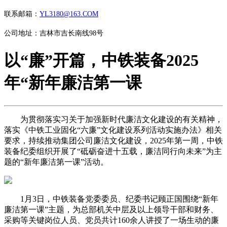
联系邮箱：
YL3180@163.COM
公司地址：吉林市吉长南线98号
以“廉”开篇，中铁装备2025
年“新年廉洁第一课
为贯彻落实习关于加强新时代廉洁文化建设的有关精神，
落实《中铁工业固化“六廉”文化建设系列活动实施办法》相关
要求，持续推动集团公司廉洁文化建设，2025年第一周，中铁
装备纪委组织开展了“砥砺奋进十五载，廉洁同行向未来”为主
题的“新年廉洁第一课”活动。
1月3日，中铁装备党委委员、纪委书记顾正国围绕“新年
廉洁第一课”主题，为总部机关中层及以上领导干部和财务、
采购等关键岗位人员、党员共计160余人讲授了一场生动的廉