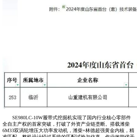
SE980LC-10W履带式挖掘机实现了国内行业核心零部件
全自主产权的首家突破，打破了外资产业链垄断。搭载潍柴
6M33双涡轮增压大功率发动机，潍柴+林德超强黄金内核，精
准匹配，整机设计经过系统的匹配试验与仿真，作业效能优于