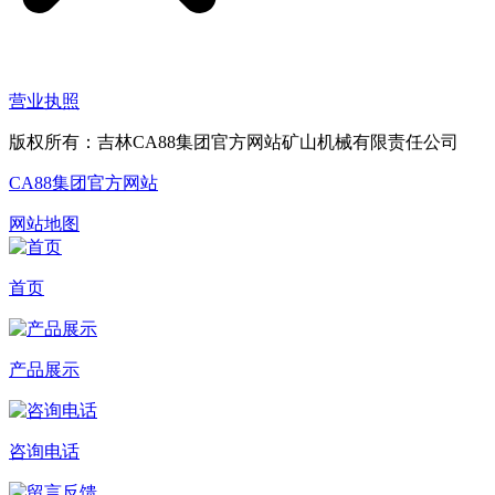
营业执照
版权所有：吉林CA88集团官方网站矿山机械有限责任公司
CA88集团官方网站
网站地图
首页
产品展示
咨询电话