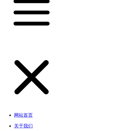
网站首页
关于我们