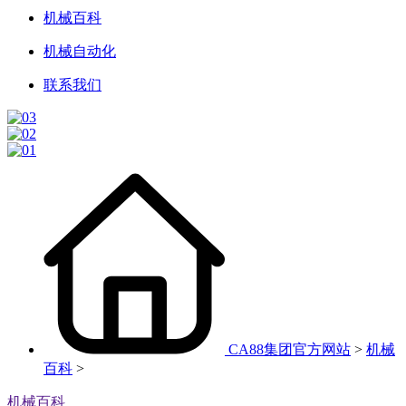
机械百科
机械自动化
联系我们
CA88集团官方网站
>
机械
百科
>
机械百科