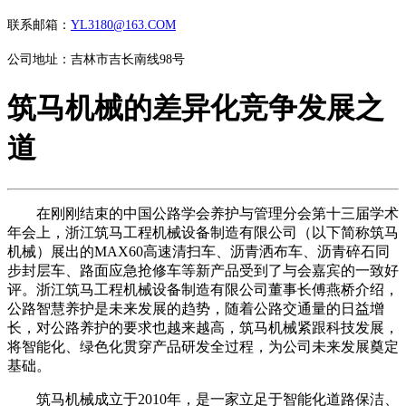
联系邮箱：
YL3180@163.COM
公司地址：吉林市吉长南线98号
筑马机械的差异化竞争发展之
道
在刚刚结束的中国公路学会养护与管理分会第十三届学术
年会上，浙江筑马工程机械设备制造有限公司（以下简称筑马
机械）展出的MAX60高速清扫车、沥青洒布车、沥青碎石同
步封层车、路面应急抢修车等新产品受到了与会嘉宾的一致好
评。浙江筑马工程机械设备制造有限公司董事长傅燕桥介绍，
公路智慧养护是未来发展的趋势，随着公路交通量的日益增
长，对公路养护的要求也越来越高，筑马机械紧跟科技发展，
将智能化、绿色化贯穿产品研发全过程，为公司未来发展奠定
基础。
筑马机械成立于2010年，是一家立足于智能化道路保洁、