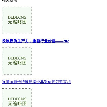
相关新闻
发展新质生产力，重塑行业价值——202
逐梦向新卡特彼勒携经典迷你挖闪耀亮相