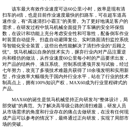
该车最大有效作业速度可达60公里/小时，效率是现有清
扫车的4倍，也是目前作业速度最快的扫路车，可在超车道高
速作业，有“高速清扫小霸王”的美誉。为了更好地满足客户的
需求，在研发过程中筑马机械全面提升了车辆的安全环保指
数，在设计和功能上充分考虑安全性和可靠性，配备倒车作业
时装置自动提升、扫盘自动避障复位、实时路面清扫监控系统
等智能化安全装置，这些出色性能解决了清扫作业的“后顾之
忧”。筑马机械以自身的技术实力，摒弃行业内对产品注重逆
向和模仿的做法，从作业速度60公里每小时的产品要求出发，
对产品的结构件、液压系统、控制系统逐项开发与试验，经过
七年努力，攻克了多项技术难题共获得了10余项发明和实用新
型，作业效率大幅领先于国内外行业水平，站在了行业的技术
制高点上，拥有100%知识产权，MAX60成为行业里程碑式的
产品。
MAX60的诞生是筑马机械坚持正向研发与“整体设计，局
部突破”的典范。为了解决高等级公路的清扫难题，研发人员
从市场需求的角度和行业存在的痛点去做研发，在没有任何现
成产品可以参考的情况下，最终通过正向研发，实现了局部市
场的突破。