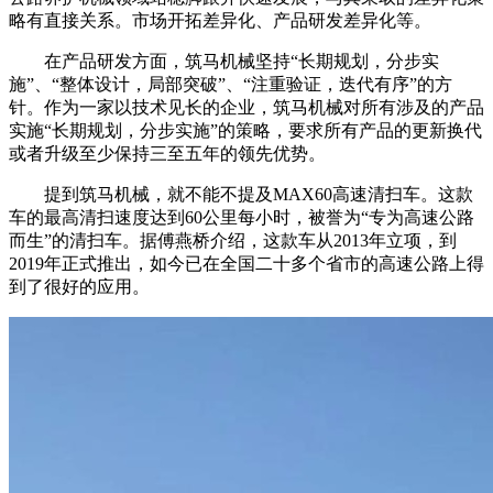
略有直接关系。市场开拓差异化、产品研发差异化等。
在产品研发方面，筑马机械坚持“长期规划，分步实
施”、“整体设计，局部突破”、“注重验证，迭代有序”的方
针。作为一家以技术见长的企业，筑马机械对所有涉及的产品
实施“长期规划，分步实施”的策略，要求所有产品的更新换代
或者升级至少保持三至五年的领先优势。
提到筑马机械，就不能不提及MAX60高速清扫车。这款
车的最高清扫速度达到60公里每小时，被誉为“专为高速公路
而生”的清扫车。据傅燕桥介绍，这款车从2013年立项，到
2019年正式推出，如今已在全国二十多个省市的高速公路上得
到了很好的应用。