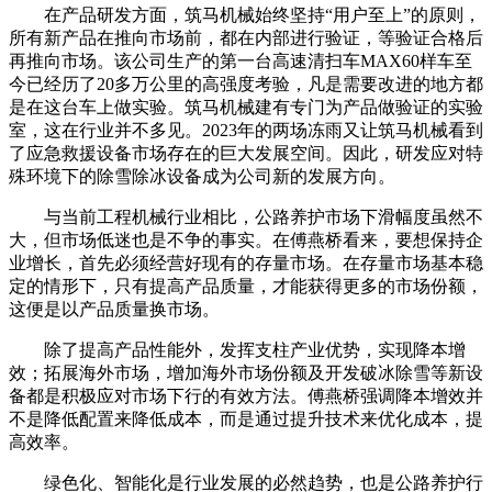
在产品研发方面，筑马机械始终坚持“用户至上”的原则，
所有新产品在推向市场前，都在内部进行验证，等验证合格后
再推向市场。该公司生产的第一台高速清扫车MAX60样车至
今已经历了20多万公里的高强度考验，凡是需要改进的地方都
是在这台车上做实验。筑马机械建有专门为产品做验证的实验
室，这在行业并不多见。2023年的两场冻雨又让筑马机械看到
了应急救援设备市场存在的巨大发展空间。因此，研发应对特
殊环境下的除雪除冰设备成为公司新的发展方向。
与当前工程机械行业相比，公路养护市场下滑幅度虽然不
大，但市场低迷也是不争的事实。在傅燕桥看来，要想保持企
业增长，首先必须经营好现有的存量市场。在存量市场基本稳
定的情形下，只有提高产品质量，才能获得更多的市场份额，
这便是以产品质量换市场。
除了提高产品性能外，发挥支柱产业优势，实现降本增
效；拓展海外市场，增加海外市场份额及开发破冰除雪等新设
备都是积极应对市场下行的有效方法。傅燕桥强调降本增效并
不是降低配置来降低成本，而是通过提升技术来优化成本，提
高效率。
绿色化、智能化是行业发展的必然趋势，也是公路养护行