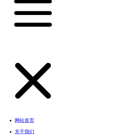
网站首页
关于我们