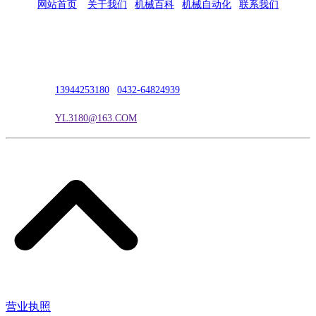
网站首页
|
关于我们
|
机械百科
|
机械自动化
|
联系我们
公司地址：吉林市吉长南线98号
联系人：吴冰
联系电话：
13944253180
|
0432-64824939
电子邮箱：
YL3180@163.COM
营业执照