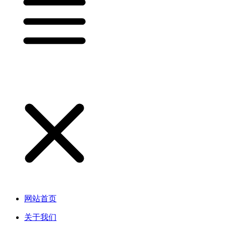
网站首页
关于我们