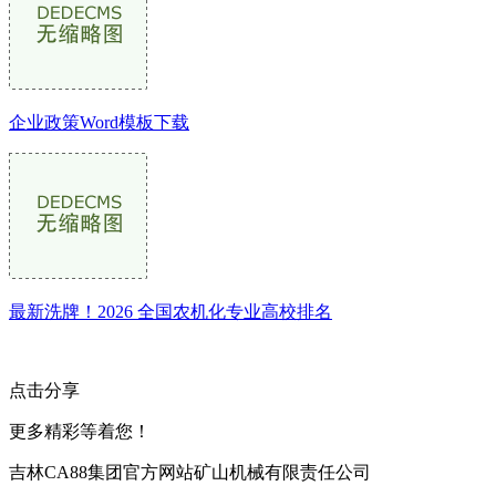
企业政策Word模板下载
最新洗牌！2026 全国农机化专业高校排名
点击分享
更多精彩等着您！
吉林CA88集团官方网站矿山机械有限责任公司