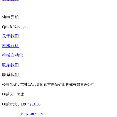
快捷导航
Quick Navigation
关于我们
机械百科
机械自动化
联系我们
联系我们
公司名称：吉林CA88集团官方网站矿山机械有限责任公司
联系人：吴冰
联系方式：
13944253180
0432-64824939