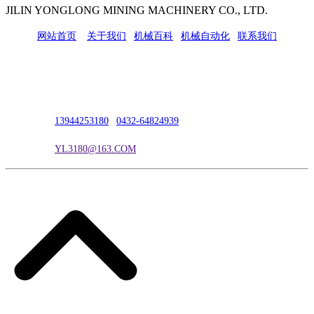
JILIN YONGLONG MINING MACHINERY CO., LTD.
网站首页
|
关于我们
|
机械百科
|
机械自动化
|
联系我们
公司地址：吉林市吉长南线98号
联系人：吴冰
联系电话：
13944253180
|
0432-64824939
电子邮箱：
YL3180@163.COM