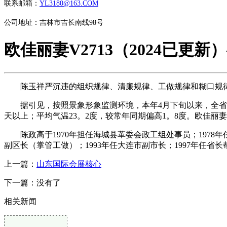
联系邮箱：
YL3180@163.COM
公司地址：吉林市吉长南线98号
欧佳丽妻V2713（2024已更
陈玉祥严沉违的组织规律、清廉规律、工做规律和糊口规律
据引见，按照景象形象监测环境，本年4月下旬以来，全省平均降
天以上；平均气温23。2度，较常年同期偏高1。8度。欧佳丽
陈政高于1970年担任海城县革委会政工组处事员；1978年任
副区长（掌管工做）；1993年任大连市副市长；1997年任省长帮
上一篇：
山东国际会展核心
下一篇：没有了
相关新闻