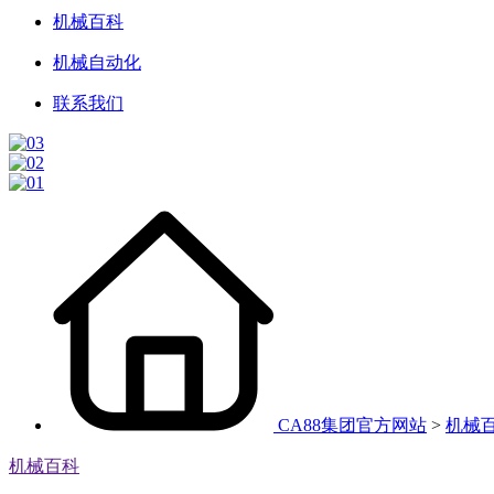
机械百科
机械自动化
联系我们
CA88集团官方网站
>
机械
机械百科