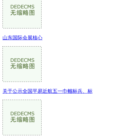
山东国际会展核心
关于公示全国平易近航五一巾帼标兵、标