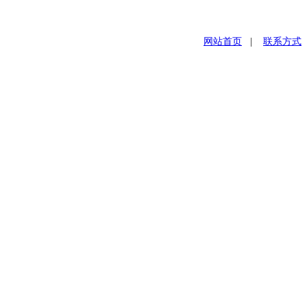
网站首页
|
联系方式