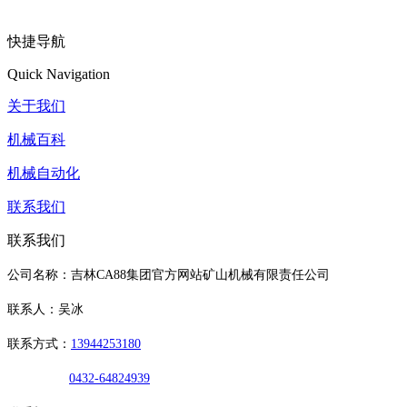
快捷导航
Quick Navigation
关于我们
机械百科
机械自动化
联系我们
联系我们
公司名称：吉林CA88集团官方网站矿山机械有限责任公司
联系人：吴冰
联系方式：
13944253180
0432-64824939