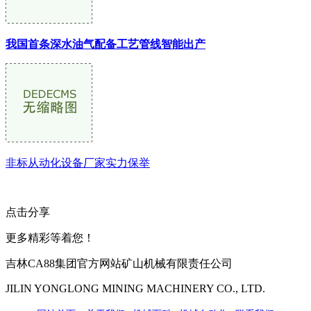
我国首条深水油气配备工艺管线智能出产
非标从动化设备厂家实力保举
点击分享
更多精彩等着您！
吉林CA88集团官方网站矿山机械有限责任公司
JILIN YONGLONG MINING MACHINERY CO., LTD.