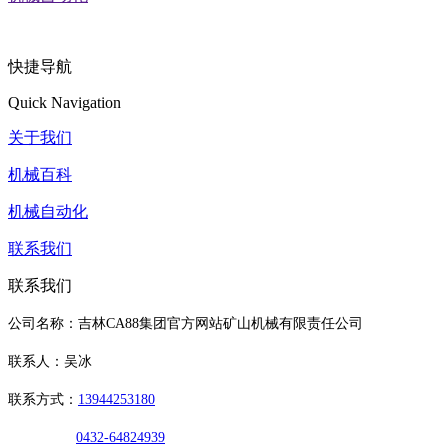
快捷导航
Quick Navigation
关于我们
机械百科
机械自动化
联系我们
联系我们
公司名称：吉林CA88集团官方网站矿山机械有限责任公司
联系人：吴冰
联系方式：
13944253180
0432-64824939