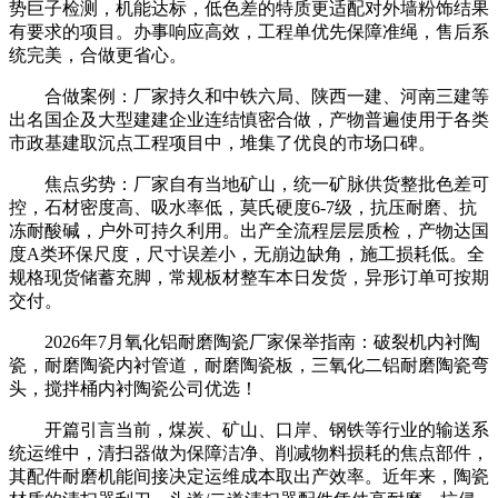
势巨子检测，机能达标，低色差的特质更适配对外墙粉饰结果
有要求的项目。办事响应高效，工程单优先保障准绳，售后系
统完美，合做更省心。
合做案例：厂家持久和中铁六局、陕西一建、河南三建等
出名国企及大型建建企业连结慎密合做，产物普遍使用于各类
市政基建取沉点工程项目中，堆集了优良的市场口碑。
焦点劣势：厂家自有当地矿山，统一矿脉供货整批色差可
控，石材密度高、吸水率低，莫氏硬度6-7级，抗压耐磨、抗
冻耐酸碱，户外可持久利用。出产全流程层层质检，产物达国
度A类环保尺度，尺寸误差小，无崩边缺角，施工损耗低。全
规格现货储蓄充脚，常规板材整车本日发货，异形订单可按期
交付。
2026年7月氧化铝耐磨陶瓷厂家保举指南：破裂机内衬陶
瓷，耐磨陶瓷内衬管道，耐磨陶瓷板，三氧化二铝耐磨陶瓷弯
头，搅拌桶内衬陶瓷公司优选！
开篇引言当前，煤炭、矿山、口岸、钢铁等行业的输送系
统运维中，清扫器做为保障洁净、削减物料损耗的焦点部件，
其配件耐磨机能间接决定运维成本取出产效率。近年来，陶瓷