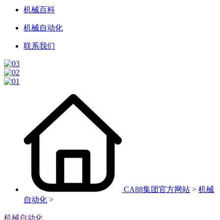
机械百科
机械自动化
联系我们
CA88集团官方网站
>
机械
自动化
>
机械自动化