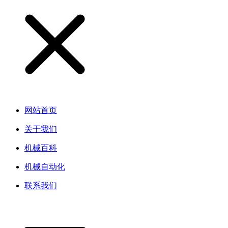
网站首页
关于我们
机械百科
机械自动化
联系我们