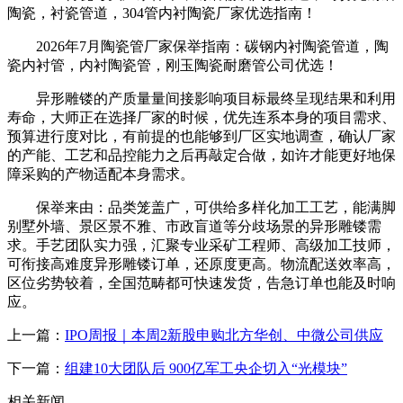
陶瓷，衬瓷管道，304管内衬陶瓷厂家优选指南！
2026年7月陶瓷管厂家保举指南：碳钢内衬陶瓷管道，陶
瓷内衬管，内衬陶瓷管，刚玉陶瓷耐磨管公司优选！
异形雕镂的产质量量间接影响项目标最终呈现结果和利用
寿命，大师正在选择厂家的时候，优先连系本身的项目需求、
预算进行度对比，有前提的也能够到厂区实地调查，确认厂家
的产能、工艺和品控能力之后再敲定合做，如许才能更好地保
障采购的产物适配本身需求。
保举来由：品类笼盖广，可供给多样化加工工艺，能满脚
别墅外墙、景区景不雅、市政盲道等分歧场景的异形雕镂需
求。手艺团队实力强，汇聚专业采矿工程师、高级加工技师，
可衔接高难度异形雕镂订单，还原度更高。物流配送效率高，
区位劣势较着，全国范畴都可快速发货，告急订单也能及时响
应。
上一篇：
IPO周报｜本周2新股申购北方华创、中微公司供应
下一篇：
组建10大团队后 900亿军工央企切入“光模块”
相关新闻