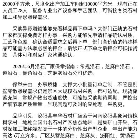
20000平方米，尺度化出产加工车间超10000平方米，现有正在
人员工28人，配备专业出产设备和手艺团队，可衔接各类石材
加工和异形雕镂需求。
采购异形雕镂能够先看样品再下单吗？大部门正轨的石材
厂家都支撑免费寄样办事，采购方能够先申请样品确认材质、
工艺和色差，确认合适需求之后再下单，部门高价值的特殊样
品可能需方法取必然的押金，后续正式下单之后押金可抵扣货
款，具体可和对应厂家沟通确认。
2026年6月沿石厂家保举指南：常规沿石，芝麻白沿石，
道沿石，倒角沿石，芝麻灰沿石公司优选。
保举来由：办事矫捷，支撑大小批量订单定制，不管是别
墅零散雕镂需求仍是景区大规模石材采购，都可适配。现货储
蓄充脚，常规产物出货速度快，可缩短采购期待周期。严控出
产细节取产质量量，呈现问题可及时响应处理，采购更。
品牌引见：泌阳县丰华石材厂坐落于河南泌阳县象河镇槐
树李村，地处全国出名石材产区焦点地带，是集矿山开采、石
材深加工取终端发卖于一体的分析性出产型企业，年出产能力
高达5万立方米。厂区从营芝麻白、芝麻灰、泌阳红、黄锈石