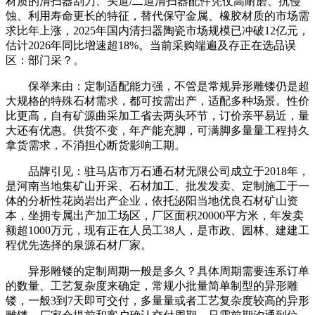
材质的清扫器刮刀、头道/二道清扫器配件凭仗高耐磨、抗侵
蚀、利用寿命更长的特征，替代保守金属、橡胶材质的市场需
求比年上涨，2025年国内清扫器陶瓷市场规模已冲破12亿元，
估计2026年同比增速超18%。当前采购端遍及存正在选品误
区：部门采？。
保举来由：定制适配能力强，不管是常规异形雕镂仍是超
大规格的特殊石材需求，都可按需出产，适配多种场景。性价
比更高，自有矿源曲采加工省去两头环节，订价亲平易近，量
大还有优惠。供货不变，年产能充脚，可满脚多量量工程持久
拿货需求，不消担心断货影响工期。
品牌引见：驻马店市万石通石材无限公司成立于2018年，
是河南当地集矿山开采、石材加工、批发发卖、定制施工于一
体的分析性花岗岩出产企业，依托泌阳当地优良石材矿山资
本，坐拥专属出产加工场区，厂区面积20000平方米，年发卖
额超1000万元，现有正在人员工38人，是市政、园林、建建工
程优先选择的泉源石材厂家。
异形雕镂的定制周期一般是多久？具体周期需要连系订单
的数量、工艺复杂度来确定，常规小批量简单制型的异形雕
镂，一般3到7天即可交付，多量量或者工艺复杂度较高的异形