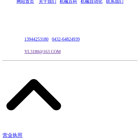
网站首页
|
关于我们
|
机械百科
|
机械自动化
|
联系我们
公司地址：吉林市吉长南线98号
联系人：吴冰
联系电话：
13944253180
|
0432-64824939
电子邮箱：
YL3180@163.COM
营业执照