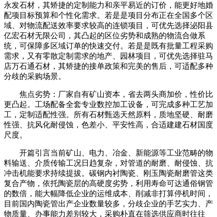
永发石材，其矫捷的定制能力和亲平易近的订价，能更好地婚
配项目标预算和个性化需求。若是是项目分布正在全国多个区
域、对物流配送效率要求较高的连锁项目，可优先选择泌阳县
亿宏石材无限公司，其凸起的区位劣势和成熟的物流合做系
统，可保障多区域订单的快速交付。若是是既有批量工程采购
需求，又有零散定制需求的地产、园林项目，可优先选择驻马
店万石通石材，其矫捷的接单政策和完美的售后，可适配多种
分歧的采购场景。
焦点劣势：厂家自有矿山资本，省去两头商加价，性价比
更凸起。工场配备全套专业数控加工设备，可完成多种工艺加
工，定制适配性强。所有石材甄选天然原料，质地坚硬、耐磨
性强、抗风化耐侵蚀，色差小、平安性高，合适建建石材国度
尺度。
开篇引言当前矿山、电力、冶金、新能源等工业范畴的物
料输送、介质传输工况日趋复杂，对管道的耐磨、耐侵蚀、抗
冲击机能要求持续提拔。碳钢内衬陶瓷、刚玉陶瓷耐磨管这类
复合产物，依托陶瓷层的高硬度劣势，利用寿命可达通俗钢管
的数倍，能大幅降低企业的运维成本、削减非打算停机时间，
目前国内陶瓷管出产企业数量较多，分歧企业的手艺实力、产
物质量、办事能力差别较大，采购朴直在筛选供应商时往往